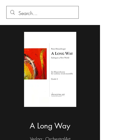
A Long Way
Verlag: OrchestralArt