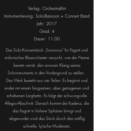
Verlag: OrchestralArt
Instrumentierung: Solo-Bassoon + Concert Band
Jahr: 2017
Grad: 4
Dauer: 11:00
Das Solo-Konzertstück „Sonorous“ für Fagott und
sinfonisches Blasorchester versucht, wie der Name
bereits verrät, den sonoren Klang seines
Soloinstruments in den Vordergrund zu stellen.
Das Werk besteht aus vier Teilen: Es beginnt und
endet mit einem langsamen, aber getragenen und
erhabenen Larghetto. Es folgt der schwungvolle
Allegro-Abschnitt. Danach kommt die Kadenz, die
das Fagott in höhere Sphären bringt und
abgerundet wird das Stück durch das mäßig
schnelle, lyrische Moderato.